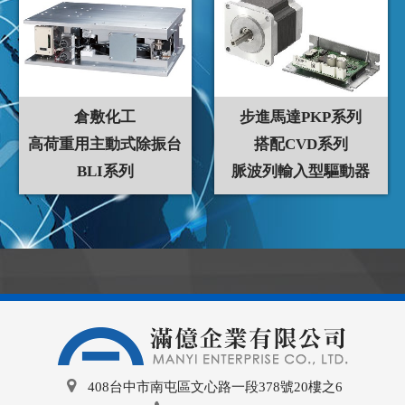
倉敷化工
步進馬達PKP系列
高荷重用主動式除振台
搭配CVD系列
BLI系列
脈波列輸入型驅動器
408台中市南屯區文心路一段378號20樓之6