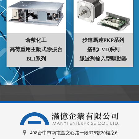
倉敷化工
步進馬達PKP系列
高荷重用主動式除振台
搭配CVD系列
BLI系列
脈波列輸入型驅動器
408台中市南屯區文心路一段378號20樓之6