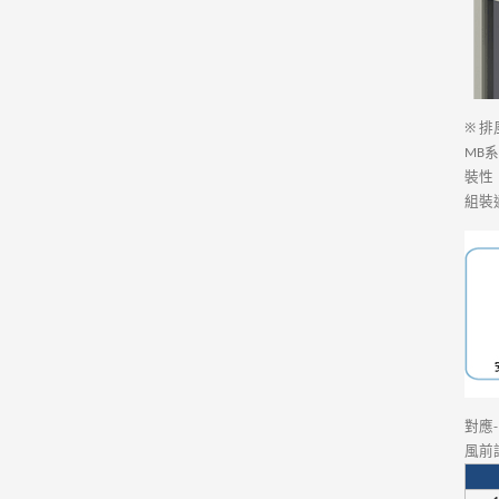
※
排
系
MB
裝性
組裝
對應
風前