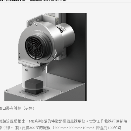
風口裝有護網（另售）
般軸流風扇相比，
系列
型的特徵是排風風速更快。當對工作物進行冷卻時，
MB
S
部冷卻。
例
要將
℃的鐵板（
×
×
）降溫到
℃時
(
)
300
200mm
200mm
10mm
100