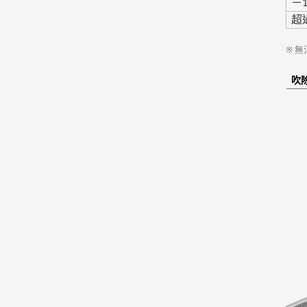
－
超
※
無
吹