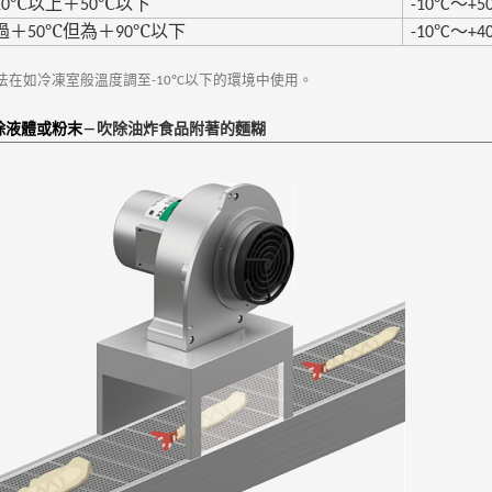
℃以上＋
℃以下
°
～
10
50
-10
C
+5
過＋
℃但為＋
℃以下
°
～
50
90
-10
C
+4
法在如冷凍室般溫度調至
°
以下的環境中使用。
-10
C
除液體或粉末
吹除油炸食品附著的麵糊
―