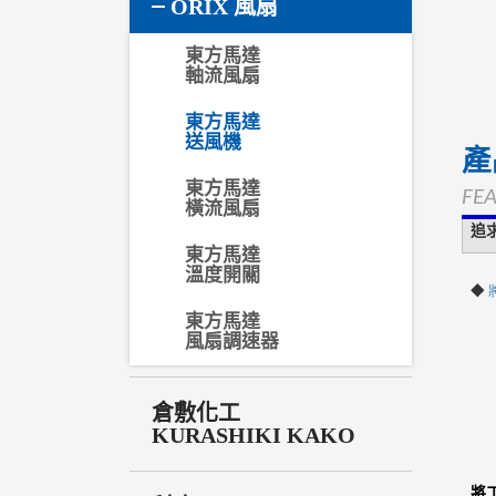
ORIX 風扇
東方馬達
軸流風扇
東方馬達
送風機
產
東方馬達
FE
橫流風扇
追
東方馬達
溫度開關
◆
東方馬達
風扇調速器
倉敷化工
KURASHIKI KAKO
將