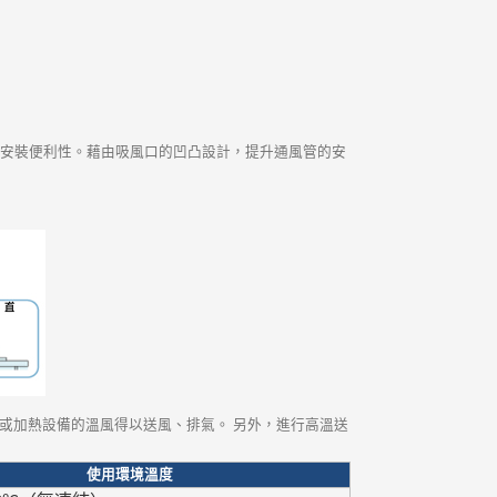
安裝便利性。藉由吸風口的凹凸設計，提升通風管的安
或加熱設備的溫風得以送風、排氣。
另外，進行高溫送
使用環境溫度