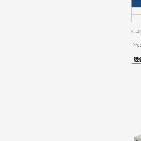
※
以
冷卻
透