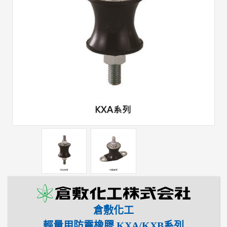
倉敷化工
輕量用防震橡膠 KXA/KXB系列