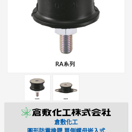
倉敷化工
圓形防震橡膠 單側螺母嵌入式