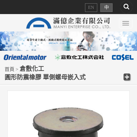
EN
中
Toggl
navig
倉敷化工
首頁 >
圓形防震橡膠 單側螺母嵌入式