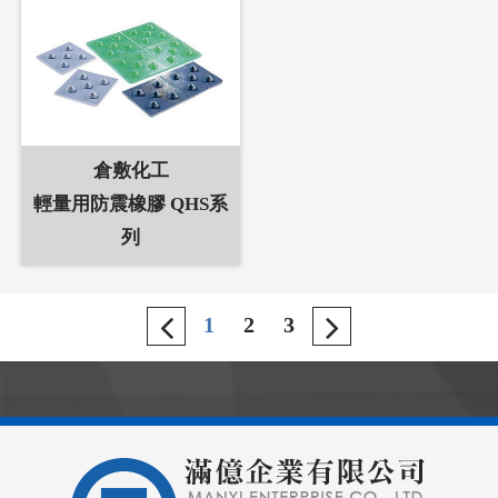
倉敷化工
輕量用防震橡膠 QHS系
列
1
2
3